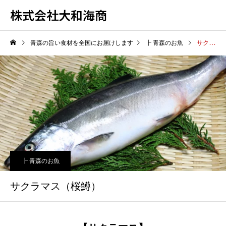
株式会社大和海商
青森の旨い食材を全国にお届けします
┠ 青森のお魚
サクラマス（桜鱒）
┠ 青森のお魚
サクラマス（桜鱒）