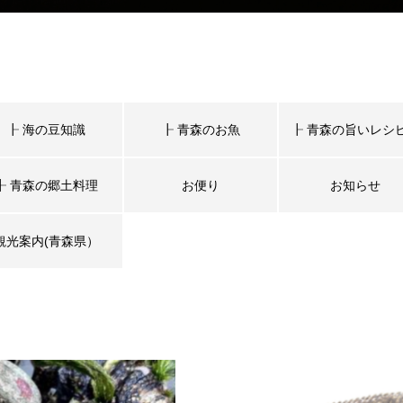
┠ 海の豆知識
┠ 青森のお魚
┠ 青森の旨いレシ
┠ 青森の郷土料理
お便り
お知らせ
観光案内(青森県）