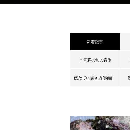
新着記事
┠ 青森の旬の青果
ほたての開き方(動画）