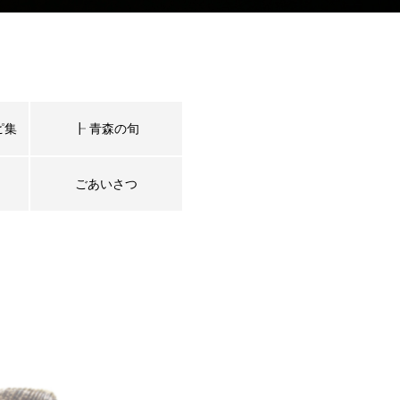
ピ集
┠ 青森の旬
ごあいさつ