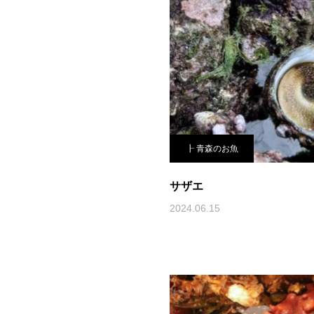
┠ 青森のお魚
サザエ
2024.06.15