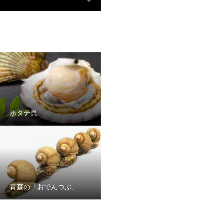
ホタテ貝
青森の「おでんつぶ」