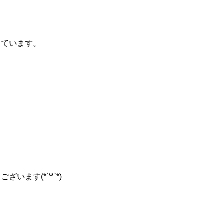
っています。
ます(*´꒳`*)